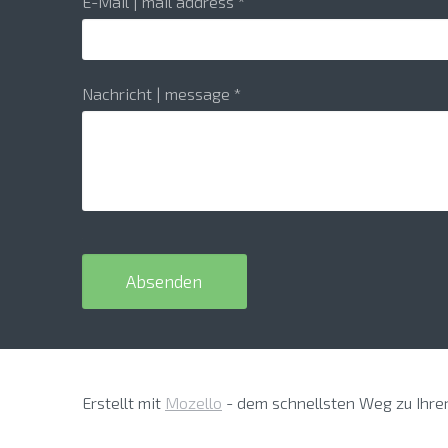
E-Mail | mail address
*
Nachricht | message
*
Erstellt mit
Mozello
- dem schnellsten Weg zu Ihre