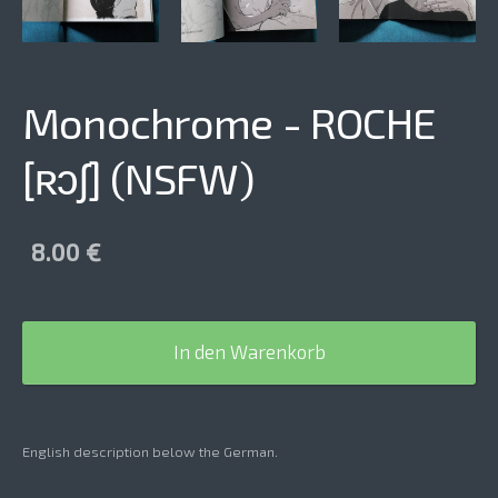
Monochrome - ROCHE
[ʀɔʃ] (NSFW)
8.00 €
In den Warenkorb
English description below the German.