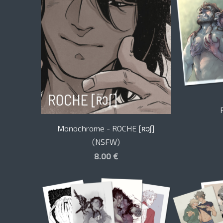
Monochrome - ROCHE [ʀɔʃ]
(NSFW)
8.00 €