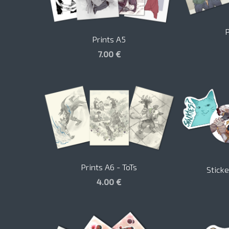
P
Prints A5
7.00 €
Prints A6 - ToTs
Sticke
4.00 €