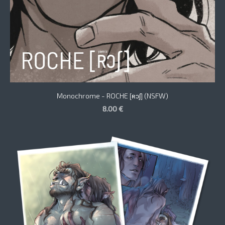
Monochrome - ROCHE [ʀɔʃ] (NSFW)
8.00 €